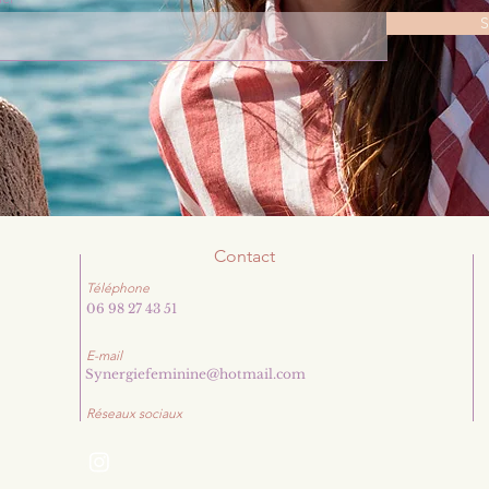
S
Contact
Téléphone
06 98 27 43 51
E-mail
Synergiefeminine@hotmail.com
Réseaux sociaux